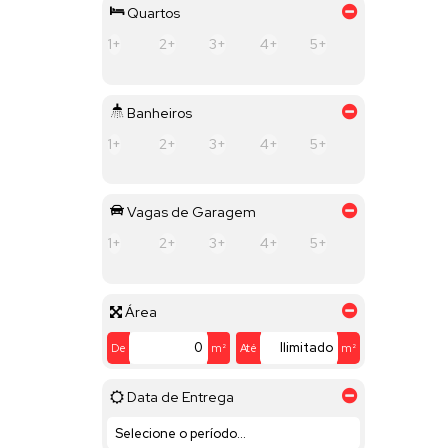
Quartos
1+
2+
3+
4+
5+
Banheiros
1+
2+
3+
4+
5+
Vagas de Garagem
1+
2+
3+
4+
5+
Área
De
m²
Até
m²
Data de Entrega