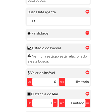
esta busca.
Busca Inteligente
Finalidade
Estágio do Imóvel
Nenhum estágio está relacionado
a esta busca.
Valor do Imóvel
De
Até
Distância do Mar
De
m
Até
m