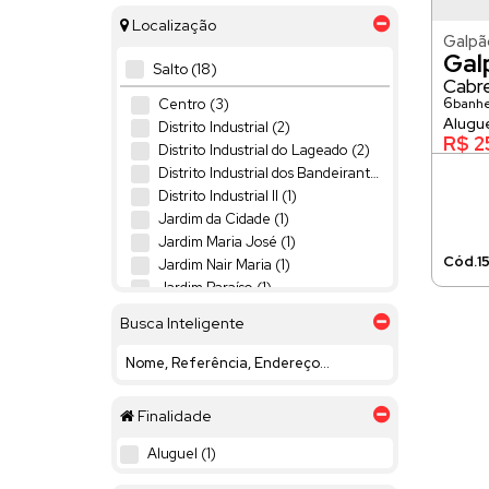
Localização
Galpã
Gal
Salto (18)
Cabr
6
Centro (3)
banhe
Distrito Industrial (2)
R$
2
Distrito Industrial do Lageado (2)
Distrito Industrial dos Bandeirantes (1)
Distrito Industrial II (1)
Jardim da Cidade (1)
Jardim Maria José (1)
1
Jardim Nair Maria (1)
Jardim Paraíso (1)
Jardim Santa Marta (1)
Busca Inteligente
Jardim São Gabriel II (2)
Julio Ustrito (1)
Residencial Parque Laguna (1)
Finalidade
(3)
Aluguel (1)
Jardim Imperial (1)
Residencial Central Parque (1)