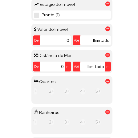
Vila Teixeira (1)
Estágio do Imóvel
Itu (1)
Pronto (1)
Nossa Senhora Aparecida (1)
Valor do Imóvel
De
Até
Distância do Mar
De
m
Até
m
Quartos
1+
2+
3+
4+
5+
Banheiros
1+
2+
3+
4+
5+