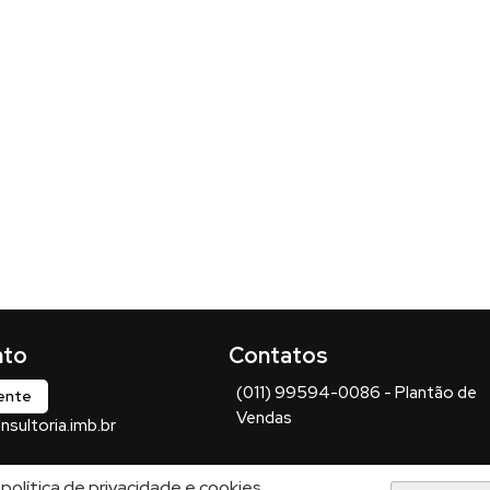
(011) 99594-0086 - Plantão de
iente
Vendas
sultoria.imb.br
política de privacidade e cookies