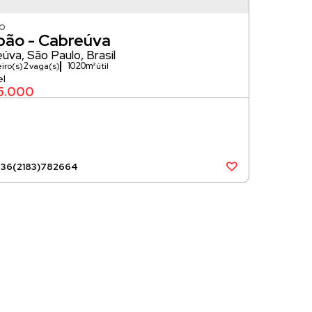
o
pão - Cabreúva
eúva
,
São Paulo
,
Brasil
2
1020m²
iro(s)
vaga(s)
5.000
536
(2183)
782664