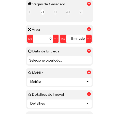
Vagas de Garagem
1+
2+
3+
4+
5+
Área
De
m²
Até
m²
Data de Entrega
Mobilia
Mobília
Detalhes do Imóvel
Detalhes