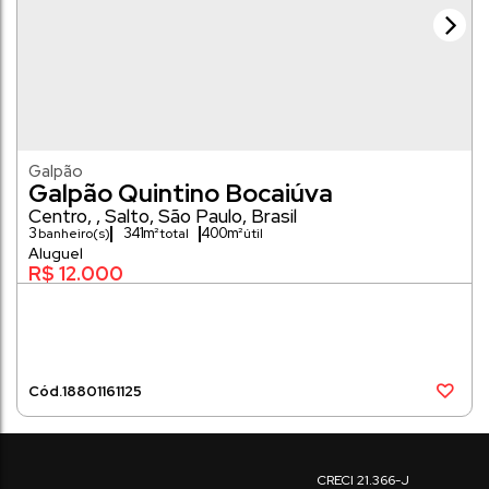
Galpão
Galpão Quintino Bocaiúva
Centro
,
Salto
,
São Paulo
,
Brasil
3
341m²
400m²
banheiro(s)
R$
12.000
1880
1161125