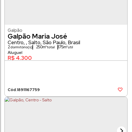
Galpão
Galpão Maria José
Centro
,
Salto
,
São Paulo
,
Brasil
2
250m²
175m²
dormitório(s)
R$
4.300
1891
1167759