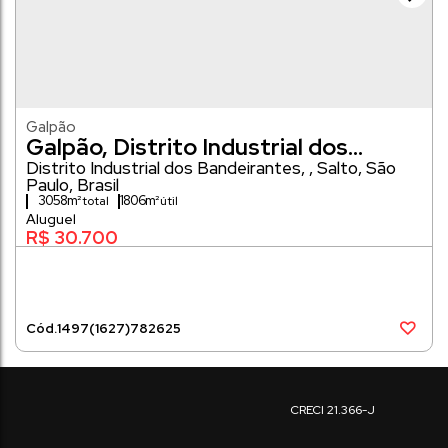
Galpão
Galpão, Distrito Industrial dos
Bandeirantes - Salto
Distrito Industrial dos Bandeirantes
,
Salto
,
São
Paulo
,
Brasil
3058m²
1806m²
R$
30.700
1497
(1627)
782625