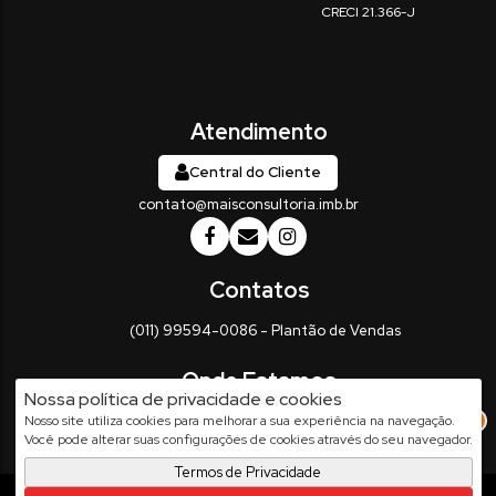
Central do Cliente
contato@maisconsultoria.imb.br
(011) 99594-0086 - Plantão de Vendas
Nossa política de privacidade e cookies
Rua Vinte e Três de Maio
,
337
,
Centro
,
Salto
,
SP
,
Brasil
2
Nosso site utiliza cookies para melhorar a sua experiência na navegação.
Você pode alterar suas configurações de cookies através do seu navegador.
Termos de Privacidade