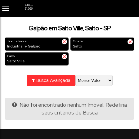
Galpão em Salto Ville, Salto - SP
Tipo de Imóvel:
Cidade:
Industrial » Galpão
Salto
Bairro:
Salto Ville
Busca Avançada
Não foi encontrado nenhum Imóvel. Redefina
seus critérios de Busca