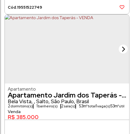
1955
1522749
Apartamento
Apartamento Jardim dos Taperás -
VENDA
Bela Vista
,
Salto
,
São Paulo
,
Brasil
2
1
2
53m²
1
53m²
dormitório(s)
banheiro(s)
sala(s)
vaga(s)
R$
385.000