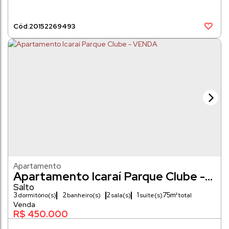
2015
2269493
Apartamento
Apartamento Icaraí Parque Clube -
VENDA
Salto
3
2
2
1
75m²
dormitório(s)
banheiro(s)
sala(s)
suíte(s)
75m²
R$
450.000