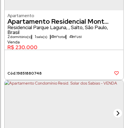
Apartamento
Apartamento Residencial Mont
Serrat -VENDA
Residencial Parque Laguna
,
Salto
,
São Paulo
,
Brasil
2
1
41m²
41m²
dormitório(s)
sala(s)
R$
230.000
1985
1880748