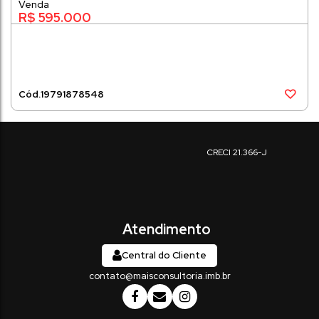
94m²
R$
595.000
1979
1878548
Central do Cliente
contato@maisconsultoria.imb.br