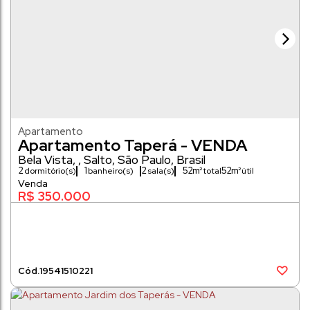
Apartamento
Apartamento Taperá - VENDA
Bela Vista
,
Salto
,
São Paulo
,
Brasil
2
1
2
52m²
52m²
dormitório(s)
banheiro(s)
sala(s)
R$
350.000
1954
1510221