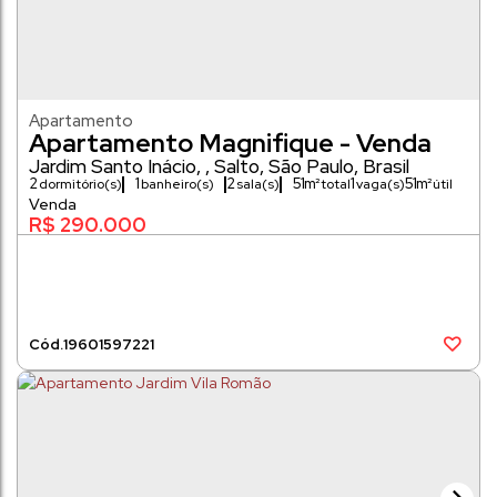
Apartamento
Apartamento Magnifique - Venda
Jardim Santo Inácio
,
Salto
,
São Paulo
,
Brasil
2
1
2
51m²
1
51m²
dormitório(s)
banheiro(s)
sala(s)
vaga(s)
R$
290.000
1960
1597221