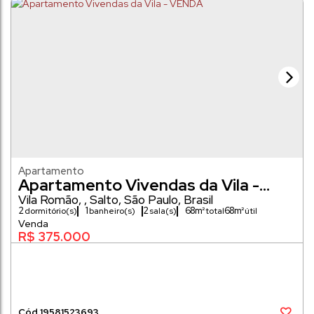
Apartamento
Apartamento Vivendas da Vila -
VENDA
Vila Romão
,
Salto
,
São Paulo
,
Brasil
2
1
2
68m²
68m²
dormitório(s)
banheiro(s)
sala(s)
R$
375.000
1958
1523693