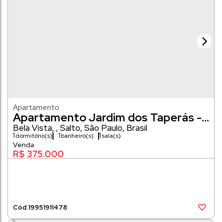
Apartamento
Apartamento Jardim dos Taperás -
VENDA
Bela Vista
,
Salto
,
São Paulo
,
Brasil
1
1
1
dormitório(s)
banheiro(s)
sala(s)
R$
375.000
1995
1911478