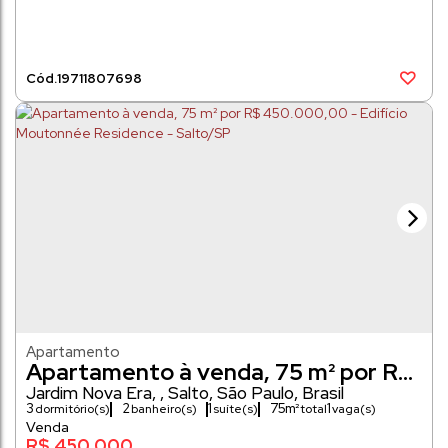
1971
1807698
Apartamento
Apartamento à venda, 75 m² por R$
450.000,00 - Edifício Moutonnée
Jardim Nova Era
,
Salto
,
São Paulo
,
Brasil
3
2
1
75m²
1
dormitório(s)
banheiro(s)
suíte(s)
vaga(s)
Residence - Salto/SP
75m²
R$
450.000