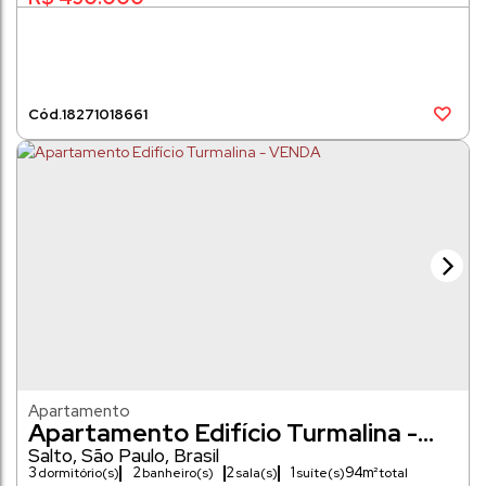
1827
1018661
Apartamento
Apartamento Edifício Turmalina -
VENDA
Salto
,
São Paulo
,
Brasil
3
2
2
1
94m²
dormitório(s)
banheiro(s)
sala(s)
suíte(s)