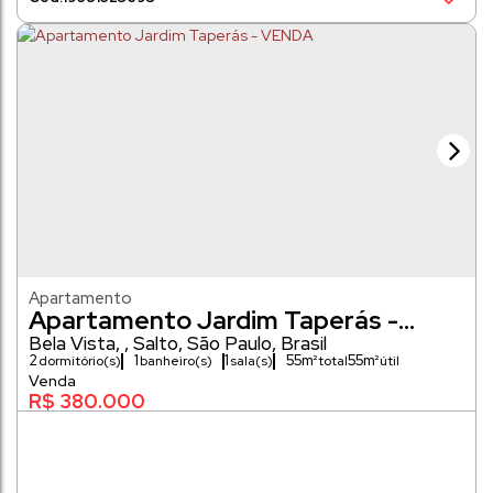
Apartamento
Apartamento Jardim Taperás -
VENDA
Bela Vista
,
Salto
,
São Paulo
,
Brasil
2
1
1
55m²
55m²
dormitório(s)
banheiro(s)
sala(s)
R$
380.000