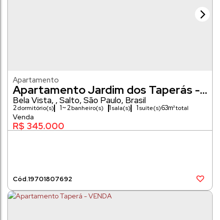
Apartamento
Apartamento Jardim dos Taperás -
VENDA
Bela Vista
,
Salto
,
São Paulo
,
Brasil
2
1 ~ 2
1
1
63m²
dormitório(s)
banheiro(s)
sala(s)
suíte(s)
63m²
R$
345.000
1970
1807692