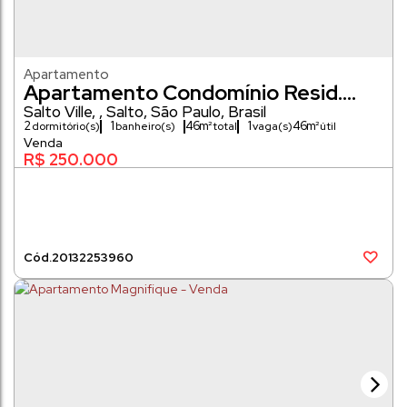
Apartamento
Apartamento Condomínio Resid.
Solar dos Sabias - VENDA
Salto Ville
,
Salto
,
São Paulo
,
Brasil
2
1
46m²
1
46m²
dormitório(s)
banheiro(s)
vaga(s)
R$
250.000
2013
2253960