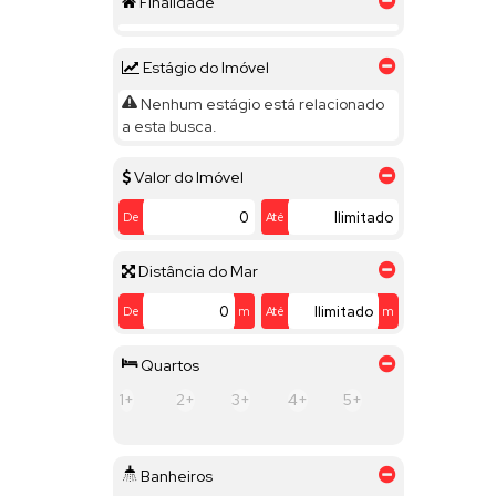
Finalidade
City Castello (1)
Condomínio Terras de São José (1)
Jardim Plaza Athénée (1)
Estágio do Imóvel
Jardim Santa Monica (1)
Nenhum estágio está relacionado
Jardim Theodora (1)
a esta busca.
Parque do Varvito (1)
Valor do Imóvel
De
Até
Distância do Mar
De
m
Até
m
Quartos
1+
2+
3+
4+
5+
Banheiros