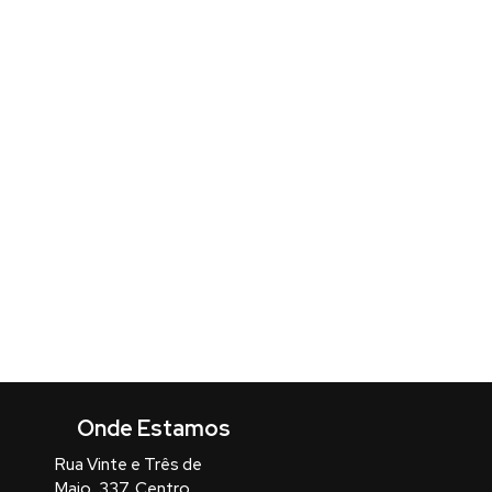
Rua Vinte e Três de
Maio
,
337
,
Centro
,