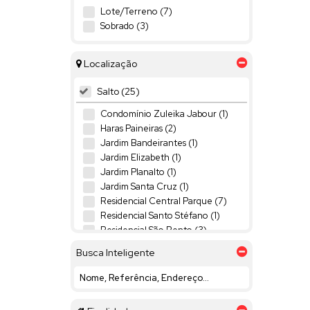
Lote/Terreno (7)
Sobrado (3)
Localização
Salto (25)
Condomínio Zuleika Jabour (1)
Haras Paineiras (2)
Jardim Bandeirantes (1)
Jardim Elizabeth (1)
Jardim Planalto (1)
Jardim Santa Cruz (1)
Residencial Central Parque (7)
Residencial Santo Stéfano (1)
Residencial São Bento (3)
Terras de Mont Serrat (1)
Busca Inteligente
Terras de Santa Rosa II (1)
VILLAGE MOUTONNÉE (5)
Itu (6)