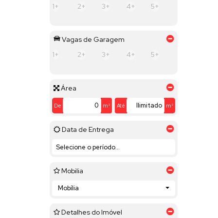
1+
2+
3+
4+
5+
Vagas de Garagem
1+
2+
3+
4+
5+
Área
De
m²
Até
m²
Data de Entrega
Mobilia
Mobília
Detalhes do Imóvel