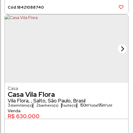
1842
1088740
Casa
Casa Vila Flora
Vila Flora
,
Salto
,
São Paulo
,
Brasil
3
2
1
150m²
95m²
dormitório(s)
banheiro(s)
suíte(s)
R$
630.000