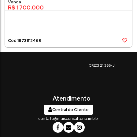
8
440 ~ 44006m²
vaga(s)
R$
1.700.000
1873
1112469
Central do Cliente
contato@maisconsultoria.imb.br