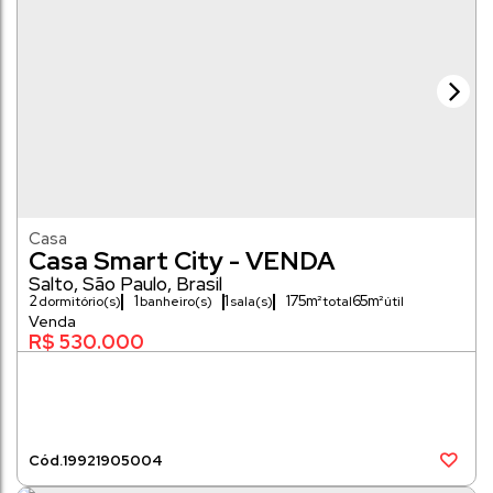
Casa
Casa Smart City - VENDA
Salto
,
São Paulo
,
Brasil
2
1
1
175m²
65m²
dormitório(s)
banheiro(s)
sala(s)
R$
530.000
1992
1905004