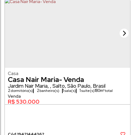
Casa
Casa Nair Maria- Venda
Jardim Nair Maria
,
Salto
,
São Paulo
,
Brasil
2
2
1
1
180m²
dormitório(s)
banheiro(s)
sala(s)
suíte(s)
130m²
R$
530.000
1942
1444362