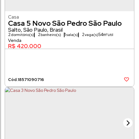
Casa
Casa 5 Novo São Pedro São Paulo
Salto
,
São Paulo
,
Brasil
2
2
1
2
54m²
dormitório(s)
banheiro(s)
sala(s)
vaga(s)
R$
420.000
1857
1090716