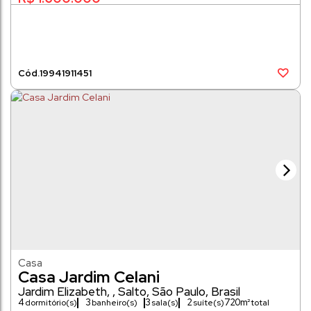
1994
1911451
Casa
Casa Jardim Celani
Jardim Elizabeth
,
Salto
,
São Paulo
,
Brasil
4
3
3
2
720m²
dormitório(s)
banheiro(s)
sala(s)
suíte(s)