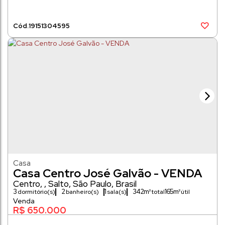
1915
1304595
Casa
Casa Centro José Galvão - VENDA
Centro
,
Salto
,
São Paulo
,
Brasil
3
2
1
342m²
165m²
dormitório(s)
banheiro(s)
sala(s)
R$
650.000