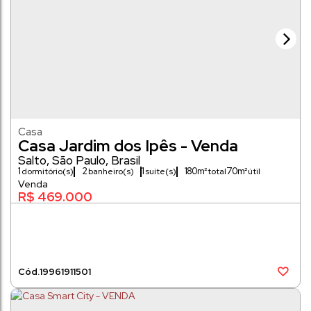
Casa
Casa Jardim dos Ipês - Venda
Salto
,
São Paulo
,
Brasil
1
2
1
180m²
70m²
dormitório(s)
banheiro(s)
suíte(s)
R$
469.000
1996
1911501