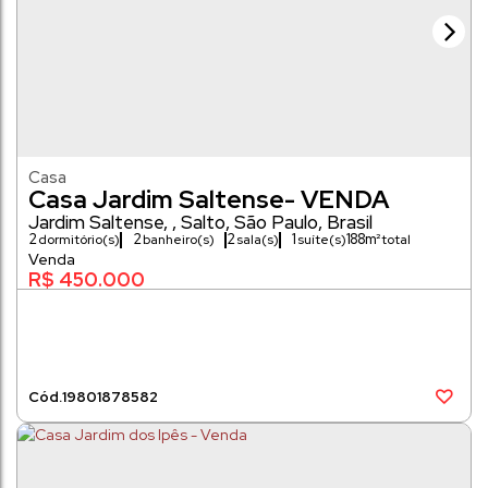
Casa
Casa Jardim Saltense- VENDA
Jardim Saltense
,
Salto
,
São Paulo
,
Brasil
2
2
2
1
188m²
dormitório(s)
banheiro(s)
sala(s)
suíte(s)
77m²
R$
450.000
1980
1878582