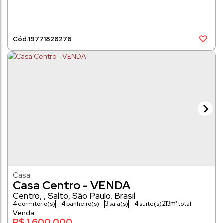
1977
1828276
Casa
Casa Centro - VENDA
Centro
,
Salto
,
São Paulo
,
Brasil
4
4
3
4
213m²
dormitório(s)
banheiro(s)
sala(s)
suíte(s)
339 ~ 33874m²
R$
1.600.000