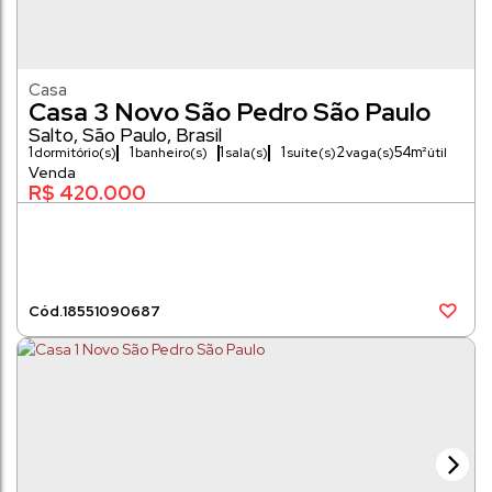
Casa
Casa 3 Novo São Pedro São Paulo
Salto
,
São Paulo
,
Brasil
1
1
1
1
2
54m²
dormitório(s)
banheiro(s)
sala(s)
suíte(s)
vaga(s)
R$
420.000
1855
1090687