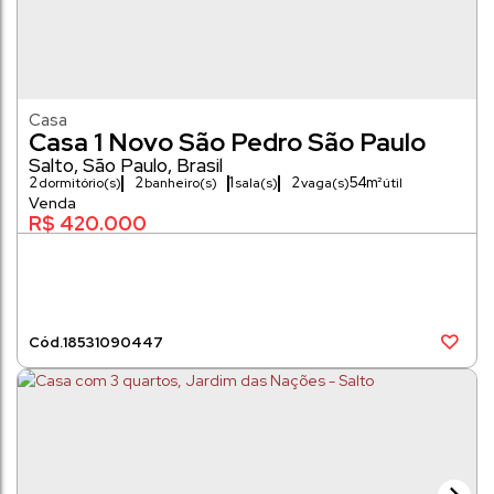
Casa
Casa 1 Novo São Pedro São Paulo
Salto
,
São Paulo
,
Brasil
2
2
1
2
54m²
dormitório(s)
banheiro(s)
sala(s)
vaga(s)
R$
420.000
1853
1090447