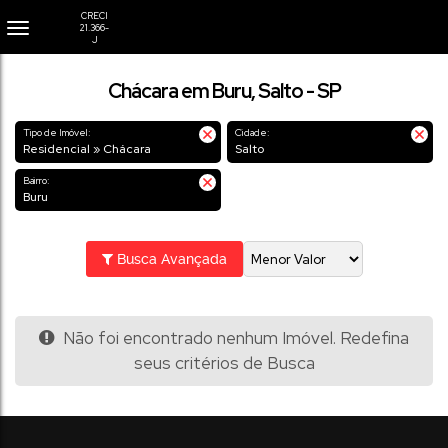
Chácara em Buru, Salto - SP
Tipo de Imóvel:
Cidade:
Residencial » Chácara
Salto
Bairro:
Buru
Busca Avançada
Não foi encontrado nenhum Imóvel. Redefina
seus critérios de Busca