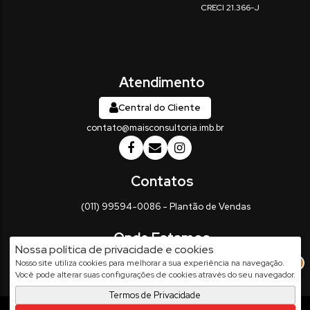
Central do Cliente
contato@maisconsultoria.imb.br
(011) 99594-0086 - Plantão de Vendas
Nossa política de privacidade e cookies
Rua Vinte e Três de Maio
,
337
,
Centro
,
Salto
,
SP
,
Brasil
2
Nosso site utiliza cookies para melhorar a sua experiência na navegação.
Você pode alterar suas configurações de cookies através do seu navegador.
Termos de Privacidade