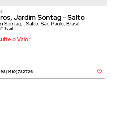
s
ros, Jardim Sontag - Salto
im Sontag
,
Salto
,
São Paulo
,
Brasil
m²
ulte o Valor
598
(1410)
782726