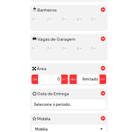
Banheiros
1+
2+
3+
4+
5+
Vagas de Garagem
1+
2+
3+
4+
5+
Área
De
m²
Até
m²
Data de Entrega
Mobilia
Mobília