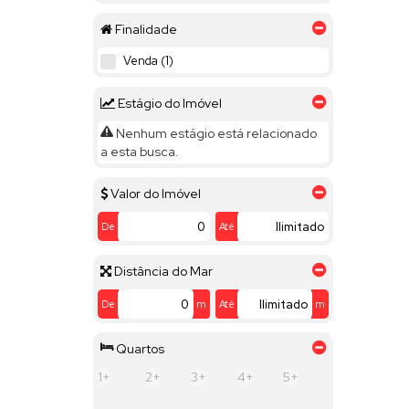
Finalidade
Venda (1)
Estágio do Imóvel
Nenhum estágio está relacionado
a esta busca.
Valor do Imóvel
De
Até
Distância do Mar
De
m
Até
m
Quartos
1+
2+
3+
4+
5+