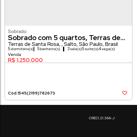
Sobrado
Sobrado com 5 quartos, Terras de
Santa Rosa - Salto
Terras de Santa Rosa
,
Salto
,
São Paulo
,
Brasil
5
5
3
5
4
dormitório(s)
banheiro(s)
sala(s)
suíte(s)
vaga(s)
1000m²
R$
1.250.000
1545
(2199)
782673