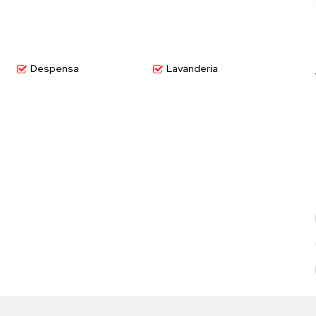
sso;
mínio;
Despensa
Lavanderia
a como transformar o sonho de viver bem em realidade.