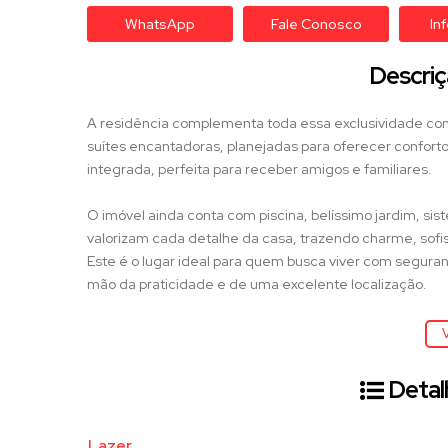
WhatsApp
Fale Conosco
In
Descriç
A residência complementa toda essa exclusividade com
suítes encantadoras, planejadas para oferecer confor
integrada, perfeita para receber amigos e familiares.
O imóvel ainda conta com piscina, belíssimo jardim, s
valorizam cada detalhe da casa, trazendo charme, sofist
Este é o lugar ideal para quem busca viver com segurança
mão da praticidade e de uma excelente localização.
Localizado a apenas 7 minutos do centro da cidade, o
V
por escolas, supermercados, farmácias, shopping, agên
contar com fácil acesso ao anel viário que conecta as p
Detal
O condomínio proporciona uma infraestrutura completa,
Lazer
moradores, contando com: