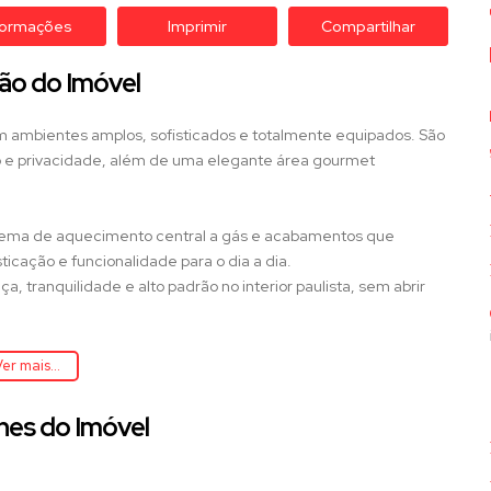
formações
Imprimir
Compartilhar
ão do Imóvel
 ambientes amplos, sofisticados e totalmente equipados. São
to e privacidade, além de uma elegante área gourmet
istema de aquecimento central a gás e acabamentos que
icação e funcionalidade para o dia a dia.
, tranquilidade e alto padrão no interior paulista, sem abrir
 empreendimento oferece uma localização privilegiada, cercado
er mais...
cias bancárias, restaurantes e postos de combustível, além de
rincipais cidades do estado.
hes do Imóvel
 pensada para oferecer conforto, lazer e segurança aos