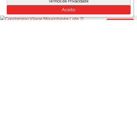
Termos de Privacidade
Imóveis relacionados
Aceito
Casa de
Condomínio
1865
Condomínio Vilage Mounntonée Lote 21
Valor de Venda
R$
899.000
Casa de
Condomínio