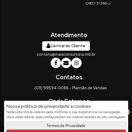
Central do Cliente
contato@maisconsultoria.imb.br
(011) 99594-0086 - Plantão de Vendas
Nossa política de privacidade e cookies
Rua Vinte e Três de Maio
,
337
,
Centro
,
Salto
,
SP
,
Brasil
2
Nosso site utiliza cookies para melhorar a sua experiência na navegação.
Você pode alterar suas configurações de cookies através do seu navegador.
Termos de Privacidade