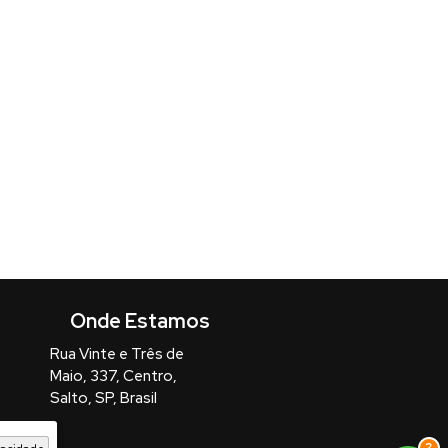
Rua Vinte e Três de
Maio
,
337
,
Centro
,
Salto
,
SP
,
Brasil
3