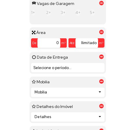
Vagas de Garagem
1+
2+
3+
4+
5+
Área
De
m²
Até
m²
Data de Entrega
Mobilia
Mobília
Detalhes do Imóvel
Detalhes