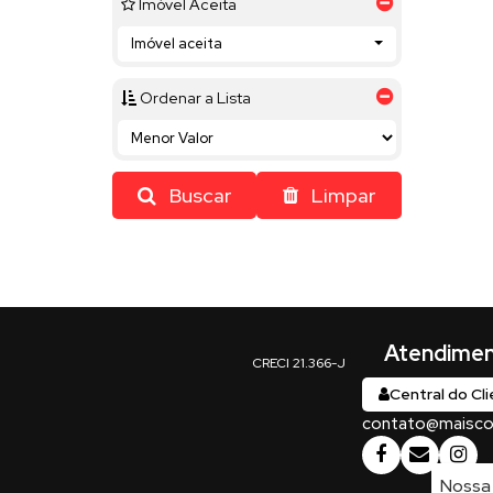
Imóvel Aceita
Imóvel aceita
Ordenar a Lista
Buscar
Limpar
Central do Cl
contato@maiscon
Nossa 