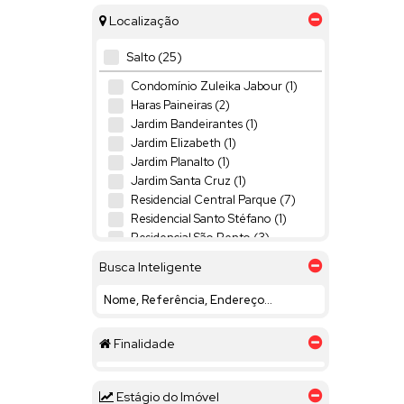
Localização
Salto (25)
Condomínio Zuleika Jabour (1)
Haras Paineiras (2)
Jardim Bandeirantes (1)
Jardim Elizabeth (1)
Jardim Planalto (1)
Jardim Santa Cruz (1)
Residencial Central Parque (7)
Residencial Santo Stéfano (1)
Residencial São Bento (3)
Terras de Mont Serrat (1)
Busca Inteligente
Terras de Santa Rosa II (1)
VILLAGE MOUTONNÉE (5)
Itu (6)
Finalidade
City Castello (1)
Condomínio Terras de São José (1)
Jardim Plaza Athénée (1)
Estágio do Imóvel