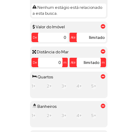
Jardim Santa Monica (1)
Nenhum estágio está relacionado
Jardim Theodora (1)
a esta busca.
Parque do Varvito (1)
Valor do Imóvel
De
Até
Distância do Mar
De
m
Até
m
Quartos
1+
2+
3+
4+
5+
Banheiros
1+
2+
3+
4+
5+