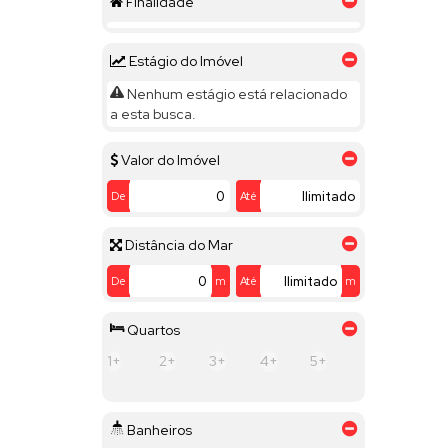
Finalidade
Estágio do Imóvel
Nenhum estágio está relacionado
a esta busca.
Valor do Imóvel
De
Até
Distância do Mar
De
m
Até
m
Quartos
1+
2+
3+
4+
5+
Banheiros