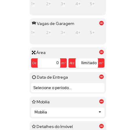
1+
2+
3+
4+
5+
Vagas de Garagem
1+
2+
3+
4+
5+
Área
De
m²
Até
m²
Data de Entrega
Mobilia
Mobília
Detalhes do Imóvel