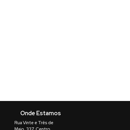
Rua Vinte e Três de
Maio
,
337
,
Centro
,