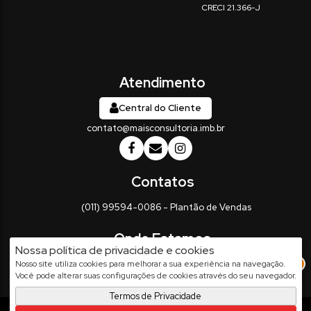
Central do Cliente
contato@maisconsultoria.imb.br
(011) 99594-0086 - Plantão de Vendas
Nossa política de privacidade e cookies
Rua Vinte e Três de Maio
,
337
,
Centro
,
Salto
,
SP
,
Brasil
2
Nosso site utiliza cookies para melhorar a sua experiência na navegação.
Você pode alterar suas configurações de cookies através do seu navegador.
Termos de Privacidade