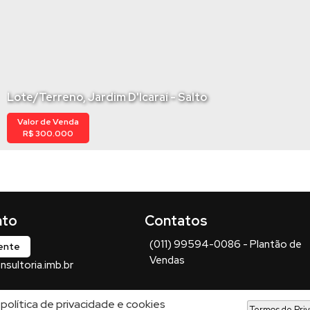
Lote/Terreno, Jardim D'Icaraí - Salto
Valor de Venda
R$
300.000
(011) 99594-0086 - Plantão de
iente
Vendas
sultoria.imb.br
política de privacidade e cookies
Termos de Pri