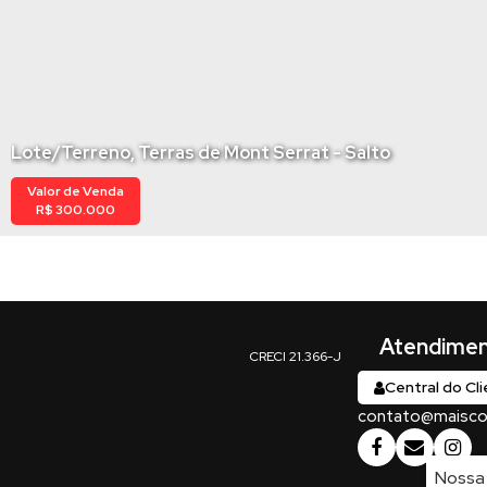
Lote/Terreno, Terras de Mont Serrat - Salto
Valor de Venda
R$
300.000
Central do Cl
contato@maiscon
Nossa 