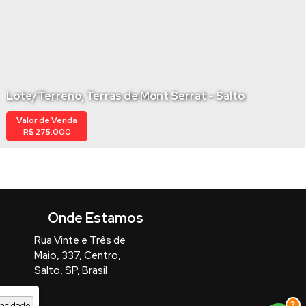
Lote/Terreno, Terras de Mont Serrat - Salto
Valor de Venda
R$
275.000
Rua Vinte e Três de
Maio
,
337
,
Centro
,
Salto
,
SP
,
Brasil
3
vacidade