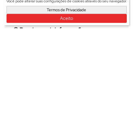
Você pode alterar suas configurações de cookies através do seu navegador.
Estado:
São Paulo, Brasil
Termos de Privacidade
Aceito
Receber mais Informações
Nome:
Email:
Telefone:
Mensagem: