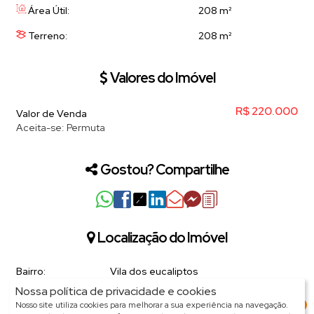
Área Útil:
208 m²
Terreno:
208 m²
Valores do Imóvel
R$
220.000
Valor de Venda
Aceita-se: Permuta
Gostou? Compartilhe
Localização do Imóvel
Bairro:
Vila dos eucaliptos
Nossa política de privacidade e cookies
Cidade:
Salto
3
Nosso site utiliza cookies para melhorar a sua experiência na navegação.