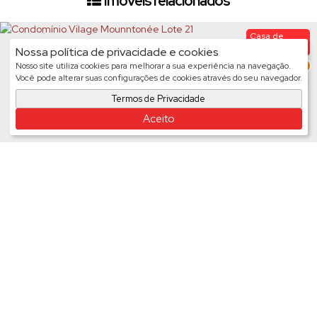
Imóveis relacionados
Casa de
Condomínio
Nossa política de privacidade e cookies
1865
3
Nosso site utiliza cookies para melhorar a sua experiência na navegação.
Você pode alterar suas configurações de cookies através do seu navegador.
Termos de Privacidade
Aceito
Condomínio Vilage Mounntonée Lote 21
Valor de Venda
R$
899.000
Casa de
Condomínio
1947