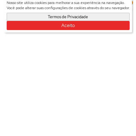
3
Nosso site utiliza cookies para melhorar a sua experiência na navegação.
Você pode alterar suas configurações de cookies através do seu navegador.
Termos de Privacidade
Aceito
Imóveis relacionados
Galpão
1470
Galpão - Salto
Preço de Aluguel (Mensal)