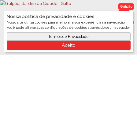
Galpão
1269
Nossa política de privacidade e cookies
3
Nosso site utiliza cookies para melhorar a sua experiência na navegação.
Você pode alterar suas configurações de cookies através do seu navegador.
Termos de Privacidade
Aceito
Galpão, Jardim da Cidade - Salto
Preço de Aluguel (Mensal)
R$
6.500
Galpão
1470