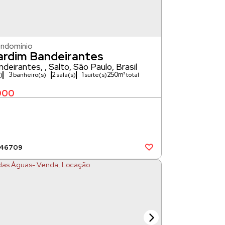
ondomínio
ardim Bandeirantes
ndeirantes
,
Salto
,
São Paulo
,
Brasil
3
2
1
250m²
)
banheiro(s)
sala(s)
suíte(s)
000
446709