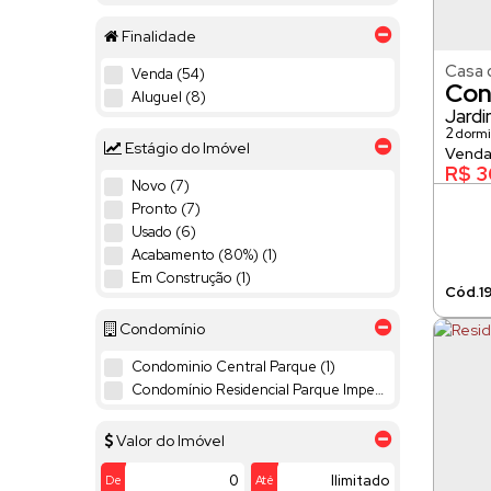
Itu (6)
Finalidade
City Castello (1)
Casa 
Venda (54)
Condomínio Terras de São José (1)
Con
Aluguel (8)
Jardim Plaza Athénée (1)
Jardi
Jardim Santa Monica (1)
2
dormi
Jardim Theodora (1)
Estágio do Imóvel
94m²
Parque do Varvito (1)
R$
3
Novo (7)
Pronto (7)
Usado (6)
Acabamento (80%) (1)
Em Construção (1)
1
Condomínio
Condominio Central Parque (1)
Condomínio Residencial Parque Imperial (1)
Valor do Imóvel
De
Até