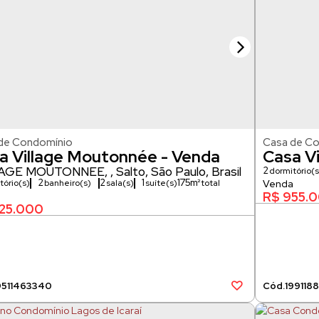
de Condomínio
Casa de C
a Village Moutonnée - Venda
Casa V
LAGE MOUTONNÉE
,
Salto
,
São Paulo
,
Brasil
2
dormitório(s
240m²
2
2
1
175m²
tório(s)
banheiro(s)
sala(s)
suíte(s)
R$
955.
25.000
951
1463340
1991
18