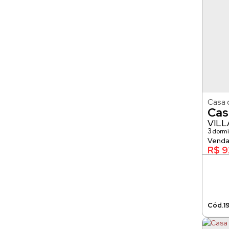
Casa 
Cas
VIL
3
dormi
105m²
R$
9
1