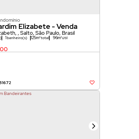
ondomínio
ardim Elizabete - Venda
izabeth
,
Salto
,
São Paulo
,
Brasil
1
125m²
96m²
)
banheiro(s)
000
81672