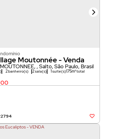
ondomínio
illage Moutonnée - Venda
 MOUTONNÉE
,
Salto
,
São Paulo
,
Brasil
2
2
1
175m²
)
banheiro(s)
sala(s)
suíte(s)
000
22794