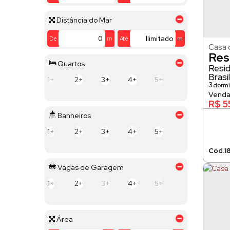
Distância do Mar
De
m
Até
m
Casa 
Res
Quartos
Resid
Brasil
1+
2+
3+
4+
5+
3
dormi
95m²
R$
5
Banheiros
1+
2+
3+
4+
5+
1
Vagas de Garagem
1+
2+
3+
4+
5+
Área