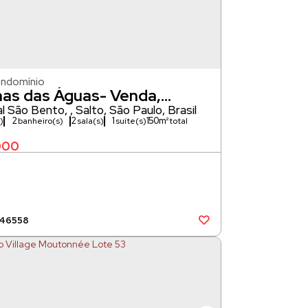
ondomínio
has das Águas- Venda,
ão
al São Bento
,
Salto
,
São Paulo
,
Brasil
2
2
1
150m²
)
banheiro(s)
sala(s)
suíte(s)
000
446558