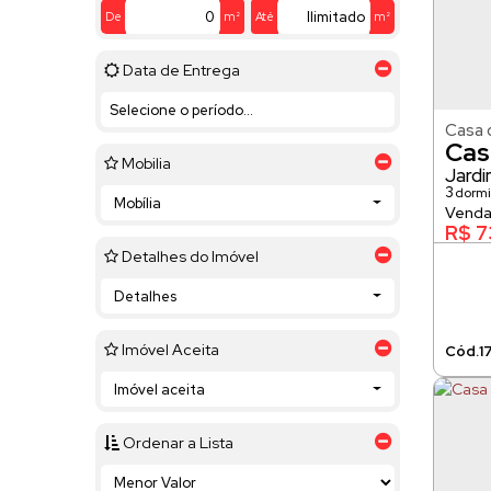
De
m²
Até
m²
Data de Entrega
Casa 
Cas
Mobilia
Jardi
3
dormi
Mobília
2
vaga(
R$
7
Detalhes do Imóvel
Detalhes
Imóvel Aceita
1
Imóvel aceita
Ordenar a Lista