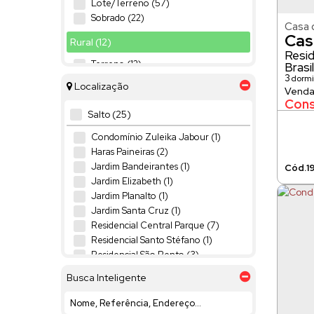
Lote/Terreno (57)
Sobrado (22)
Casa 
Cas
Rural (12)
Resid
Terreno (12)
Brasil
3
dormi
Localização
Industrial (11)
299 ~ 
Cons
Galpão (9)
Salto (25)
Lote/terreno (2)
Condomínio Zuleika Jabour (1)
Comercial (10)
Haras Paineiras (2)
Jardim Bandeirantes (1)
1
Comercial (7)
Jardim Elizabeth (1)
Loja (1)
Jardim Planalto (1)
Terreno (2)
Jardim Santa Cruz (1)
Misto (7)
Residencial Central Parque (7)
Residencial Santo Stéfano (1)
Outros (6)
Residencial São Bento (3)
Residencial e Comercial (1)
Terras de Mont Serrat (1)
Busca Inteligente
Terras de Santa Rosa II (1)
VILLAGE MOUTONNÉE (5)