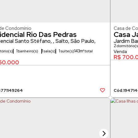
de Condomínio
Casa de C
idencial Rio Das Pedras
Casa J
encial Santo Stéfano
,
Salto
,
São Paulo
,
Jardim Ba
2
dormitório(s
181m²
1
1
1
143m²
tório(s)
banheiro(s)
sala(s)
suíte(s)
R$
700.
50.000
877
1149264
1947
1