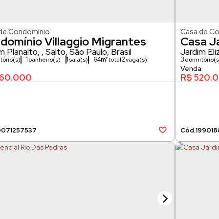
de Condomínio
Casa de C
domínio Villaggio Migrantes
Casa J
m Planalto
,
Salto
,
São Paulo
,
Brasil
Jardim El
1
1
64m²
2
3
tório(s)
banheiro(s)
sala(s)
vaga(s)
dormitório(s
60.000
R$
520.
907
1257537
1990
18