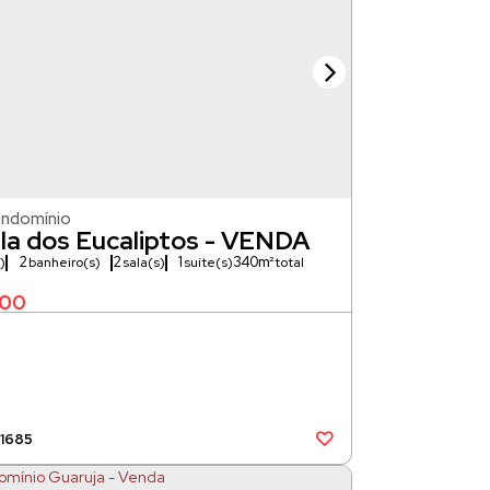
ondomínio
ila dos Eucaliptos - VENDA
2
2
1
340m²
)
banheiro(s)
sala(s)
suíte(s)
000
81685