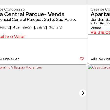
de Condomínio
Casa de C
a Central Parque- Venda
Aparta
encial Central Parque
,
Salto
,
São Paulo
,
Chaves
Jundiaí
,
Sã
2
dormitório(s
4
3
3
tório(s)
banheiro(s)
sala(s)
suíte(s)
3000m²
266m²
R$
318.0
ulte o Valor
936
1405307
1937
14