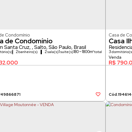
de Condomínio
Casa de C
a de Condomínio
Casa Il
m Santa Cruz
,
Salto
,
São Paulo
,
Brasil
Locaç
Residenci
2
2
1
180 ~ 1800m²
3
tório(s)
banheiro(s)
sala(s)
suíte(s)
dormitório(s
120m²
s)
32.000
R$
790.
749
866871
1946
1