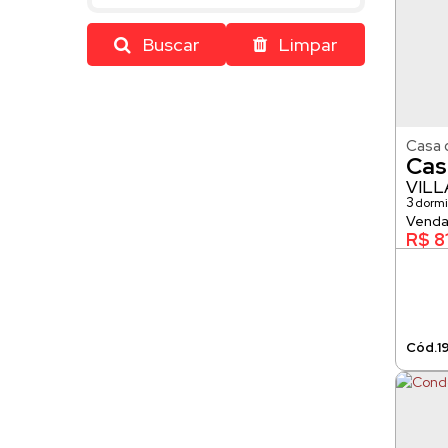
Buscar
Limpar
Casa 
Cas
VIL
3
dormi
104m²
R$
8
1