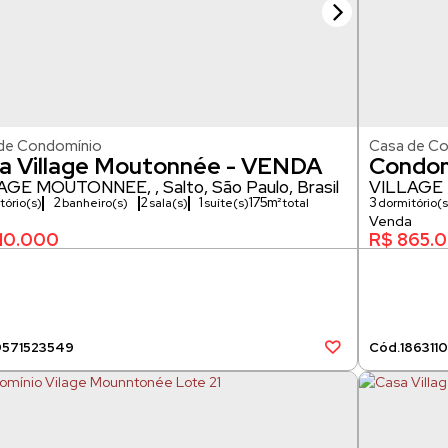
de Condomínio
Casa de C
a Village Moutonnée - VENDA
Condom
LAGE MOUTONNÉE
,
Salto
,
São Paulo
,
Brasil
Lote 5
VILLAGE
2
2
1
175m²
3
tório(s)
banheiro(s)
sala(s)
suíte(s)
dormitório(s
1
vaga(s)
10.000
R$
865.
957
1523549
1863
11