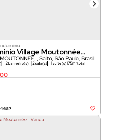
ondomínio
ínio Village Moutonnée
3
 MOUTONNÉE
,
Salto
,
São Paulo
,
Brasil
2
2
1
175m²
)
banheiro(s)
sala(s)
suíte(s)
000
04687