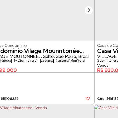
de Condomínio
Casa de C
domínio Vilage Mounntonée
Casa V
e 21
LAGE MOUTONNÉE
,
Salto
,
São Paulo
,
Brasil
VILLAGE
1 ~ 2
2
1
175m²
3
tório(s)
banheiro(s)
sala(s)
suíte(s)
dormitório(s
110m²
105m²
s)
99.000
R$
920.
865
1106222
1956
15