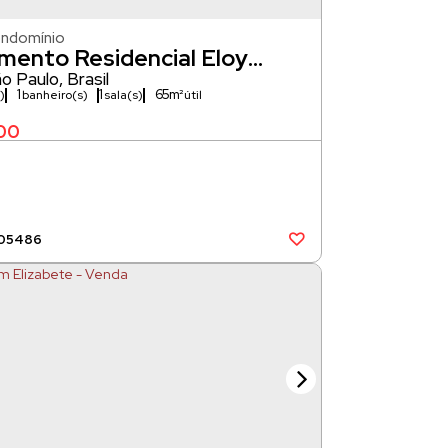
ondomínio
mento Residencial Eloy
- Jundiai- Venda
o Paulo
,
Brasil
1
1
65m²
)
banheiro(s)
sala(s)
00
05486